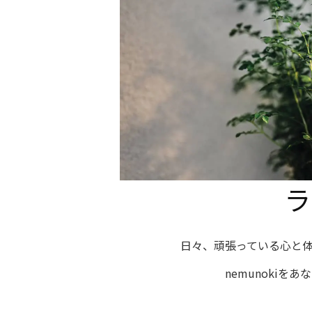
ラ
日々、頑張っている心と体
nemunoki