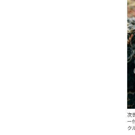
次
ー
クル