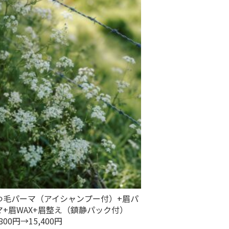
つ毛パーマ（アイシャンプー付）+眉パ
マ+眉WAX+眉整え（鎮静パック付）
,800円→15,400円