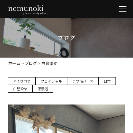
ブログ
ホーム
>
ブログ
>
白髪染め
アイブロウ
フェイシャル
まつ毛パーマ
日常
白髪染め
頭浸浴